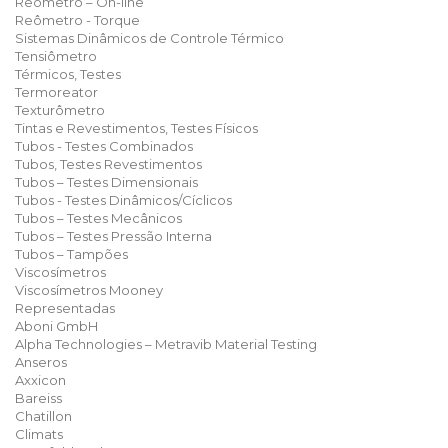
Reômetro – On-line
Reômetro - Torque
Sistemas Dinâmicos de Controle Térmico
Tensiômetro
Térmicos, Testes
Termoreator
Texturômetro
Tintas e Revestimentos, Testes Físicos
Tubos - Testes Combinados
Tubos, Testes Revestimentos
Tubos – Testes Dimensionais
Tubos - Testes Dinâmicos/Cíclicos
Tubos – Testes Mecânicos
Tubos – Testes Pressão Interna
Tubos – Tampões
Viscosímetros
Viscosímetros Mooney
Representadas
Aboni GmbH
Alpha Technologies – Metravib Material Testing
Anseros
Axxicon
Bareiss
Chatillon
Climats