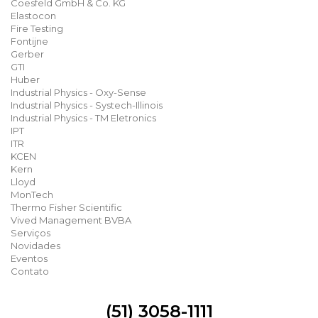
Coesfeld GmbH & Co. KG
Elastocon
Fire Testing
Fontijne
Gerber
GTI
Huber
Industrial Physics - Oxy-Sense
Industrial Physics - Systech-Illinois
Industrial Physics - TM Eletronics
IPT
ITR
KCEN
Kern
Lloyd
MonTech
Thermo Fisher Scientific
Vived Management BVBA
Serviços
Novidades
Eventos
Contato
(51) 3058-1111