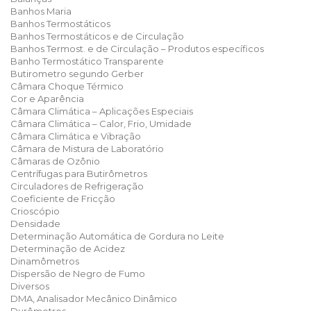
Banhos Maria
Banhos Termostáticos
Banhos Termostáticos e de Circulação
Banhos Termost. e de Circulação – Produtos específicos
Banho Termostático Transparente
Butirometro segundo Gerber
Câmara Choque Térmico
Cor e Aparência
Câmara Climática – Aplicações Especiais
Câmara Climática – Calor, Frio, Umidade
Câmara Climática e Vibração
Câmara de Mistura de Laboratório
Câmaras de Ozônio
Centrífugas para Butirômetros
Circuladores de Refrigeração
Coeficiente de Fricção
Crioscópio
Densidade
Determinação Automática de Gordura no Leite
Determinação de Acidez
Dinamômetros
Dispersão de Negro de Fumo
Diversos
DMA, Analisador Mecânico Dinâmico