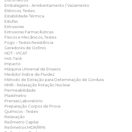
Durômetros
Embalagens - Arrebentamento / Vazamento
Elétricos, Testes
Estabilidade Térmica
Estufas
Extrusoras
Extrusoras Farmacêuticas
Físicos e Mecânicos, Testes
Fogo – Testes Resistência
Geradores de Ozônio
HDT - VICAT
Hot-Tack
Impacto
Máquina Universal de Ensaios
Medidor Índice de Fluidez
Método de Extração para Deteminação de Gordura
NMR - Relaxação Rotação Nuclear
Permeabilidade
Plastímetro
Prensas Laboratório
Preparação Corpos de Prova
Químicos - Testes
Relaxação
Reômetro Capilar
Reômetros MDR/RPA