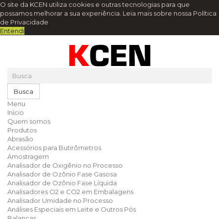
O site da KCEN utiliza cookies e outras tecnologias para que
possamos melhorar a sua experiência.
Leia mais sobre nossa Política
de Privacidade
Entendi
Busca
Menu
Início
Quem somos
Produtos
Abrasão
Acessórios para Butirômetros
Amostragem
Analisador de Oxigênio no Processo
Analisador de Ozônio Fase Gasosa
Analisador de Ozônio Fase Líquida
Analisadores O2 e CO2 em Embalagens
Analisador Umidade no Processo
Análises Especiais em Leite e Outros Pós
Balanças