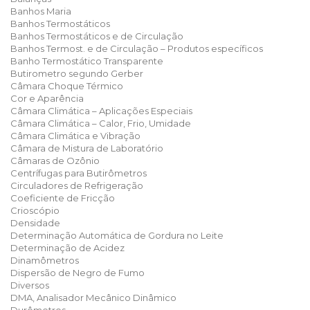
Banhos Maria
Banhos Termostáticos
Banhos Termostáticos e de Circulação
Banhos Termost. e de Circulação – Produtos específicos
Banho Termostático Transparente
Butirometro segundo Gerber
Câmara Choque Térmico
Cor e Aparência
Câmara Climática – Aplicações Especiais
Câmara Climática – Calor, Frio, Umidade
Câmara Climática e Vibração
Câmara de Mistura de Laboratório
Câmaras de Ozônio
Centrífugas para Butirômetros
Circuladores de Refrigeração
Coeficiente de Fricção
Crioscópio
Densidade
Determinação Automática de Gordura no Leite
Determinação de Acidez
Dinamômetros
Dispersão de Negro de Fumo
Diversos
DMA, Analisador Mecânico Dinâmico