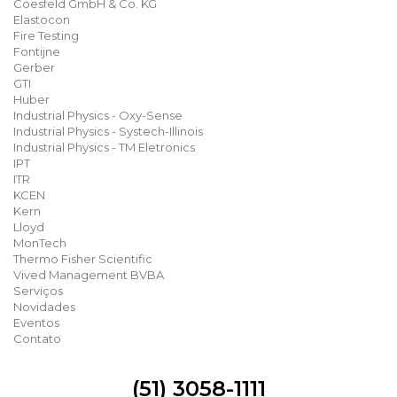
Coesfeld GmbH & Co. KG
Elastocon
Fire Testing
Fontijne
Gerber
GTI
Huber
Industrial Physics - Oxy-Sense
Industrial Physics - Systech-Illinois
Industrial Physics - TM Eletronics
IPT
ITR
KCEN
Kern
Lloyd
MonTech
Thermo Fisher Scientific
Vived Management BVBA
Serviços
Novidades
Eventos
Contato
(51) 3058-1111