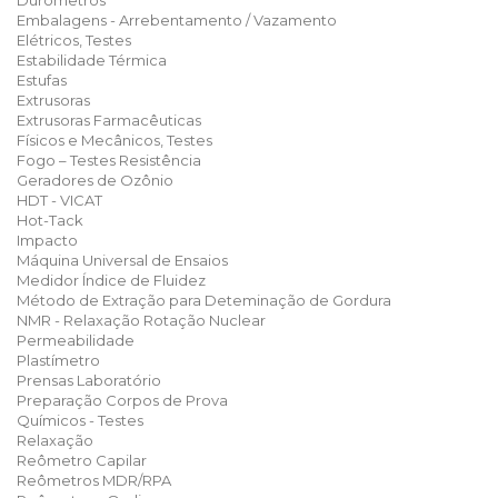
Durômetros
Embalagens - Arrebentamento / Vazamento
Elétricos, Testes
Estabilidade Térmica
Estufas
Extrusoras
Extrusoras Farmacêuticas
Físicos e Mecânicos, Testes
Fogo – Testes Resistência
Geradores de Ozônio
HDT - VICAT
Hot-Tack
Impacto
Máquina Universal de Ensaios
Medidor Índice de Fluidez
Método de Extração para Deteminação de Gordura
NMR - Relaxação Rotação Nuclear
Permeabilidade
Plastímetro
Prensas Laboratório
Preparação Corpos de Prova
Químicos - Testes
Relaxação
Reômetro Capilar
Reômetros MDR/RPA