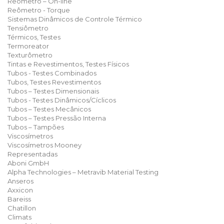
Reômetro – On-line
Reômetro - Torque
Sistemas Dinâmicos de Controle Térmico
Tensiômetro
Térmicos, Testes
Termoreator
Texturômetro
Tintas e Revestimentos, Testes Físicos
Tubos - Testes Combinados
Tubos, Testes Revestimentos
Tubos – Testes Dimensionais
Tubos - Testes Dinâmicos/Cíclicos
Tubos – Testes Mecânicos
Tubos – Testes Pressão Interna
Tubos – Tampões
Viscosímetros
Viscosímetros Mooney
Representadas
Aboni GmbH
Alpha Technologies – Metravib Material Testing
Anseros
Axxicon
Bareiss
Chatillon
Climats