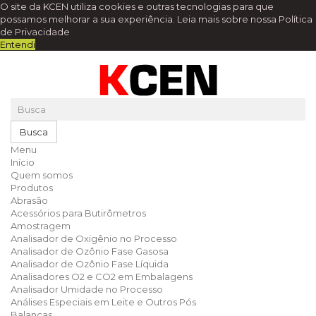
O site da KCEN utiliza cookies e outras tecnologias para que
possamos melhorar a sua experiência.
Leia mais sobre nossa Política
de Privacidade
Entendi
Busca
Menu
Início
Quem somos
Produtos
Abrasão
Acessórios para Butirômetros
Amostragem
Analisador de Oxigênio no Processo
Analisador de Ozônio Fase Gasosa
Analisador de Ozônio Fase Líquida
Analisadores O2 e CO2 em Embalagens
Analisador Umidade no Processo
Análises Especiais em Leite e Outros Pós
Balanças