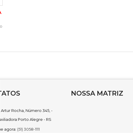
A
so
TATOS
NOSSA MATRIZ
 Artur Rocha, Número 345, -
uxiliadora Porto Alegre - RS
ue agora:
(51) 3058-1111