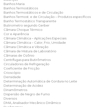
Banhos Maria
Banhos Termostáticos
Banhos Termostáticos e de Circulação
Banhos Termost. e de Circulação – Produtos específicos
Banho Termostático Transparente
Butirometro segundo Gerber
Câmara Choque Térmico
Cor e Aparência
Câmara Climática – Aplicações Especiais
Câmara Climática – Calor, Frio, Umidade
Câmara Climática e Vibração
Câmara de Mistura de Laboratório
Câmaras de Ozônio
Centrífugas para Butirômetros
Circuladores de Refrigeração
Coeficiente de Fricção
Crioscópio
Densidade
Determinação Automática de Gordura no Leite
Determinação de Acidez
Dinamômetros
Dispersão de Negro de Fumo
Diversos
DMA, Analisador Mecânico Dinâmico