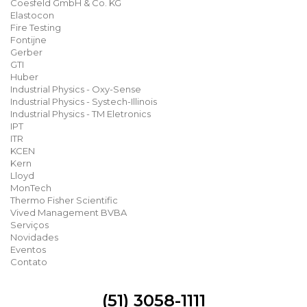
Coesfeld GmbH & Co. KG
Elastocon
Fire Testing
Fontijne
Gerber
GTI
Huber
Industrial Physics - Oxy-Sense
Industrial Physics - Systech-Illinois
Industrial Physics - TM Eletronics
IPT
ITR
KCEN
Kern
Lloyd
MonTech
Thermo Fisher Scientific
Vived Management BVBA
Serviços
Novidades
Eventos
Contato
(51) 3058-1111