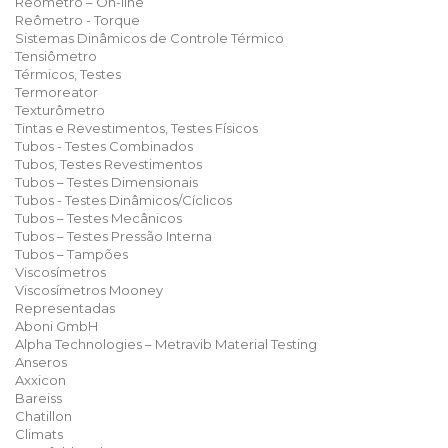
Reômetro – On-line
Reômetro - Torque
Sistemas Dinâmicos de Controle Térmico
Tensiômetro
Térmicos, Testes
Termoreator
Texturômetro
Tintas e Revestimentos, Testes Físicos
Tubos - Testes Combinados
Tubos, Testes Revestimentos
Tubos – Testes Dimensionais
Tubos - Testes Dinâmicos/Cíclicos
Tubos – Testes Mecânicos
Tubos – Testes Pressão Interna
Tubos – Tampões
Viscosímetros
Viscosímetros Mooney
Representadas
Aboni GmbH
Alpha Technologies – Metravib Material Testing
Anseros
Axxicon
Bareiss
Chatillon
Climats