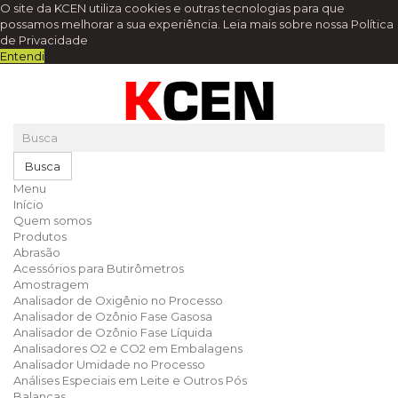
O site da KCEN utiliza cookies e outras tecnologias para que
possamos melhorar a sua experiência.
Leia mais sobre nossa Política
de Privacidade
Entendi
Busca
Menu
Início
Quem somos
Produtos
Abrasão
Acessórios para Butirômetros
Amostragem
Analisador de Oxigênio no Processo
Analisador de Ozônio Fase Gasosa
Analisador de Ozônio Fase Líquida
Analisadores O2 e CO2 em Embalagens
Analisador Umidade no Processo
Análises Especiais em Leite e Outros Pós
Balanças