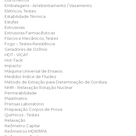
Durômetros
Embalagens - Arrebentamento / Vazamento
Elétricos, Testes
Estabilidade Térmica
Estufas
Extrusoras
Extrusoras Farmacêuticas
Físicos e Mecânicos, Testes
Fogo – Testes Resistência
Geradores de Ozônio
HDT - VICAT
Hot-Tack
Impacto
Máquina Universal de Ensaios
Medidor Índice de Fluidez
Método de Extração para Deteminação de Gordura
NMR - Relaxação Rotação Nuclear
Permeabilidade
Plastímetro
Prensas Laboratório
Preparação Corpos de Prova
Químicos - Testes
Relaxação
Reômetro Capilar
Reômetros MDR/RPA