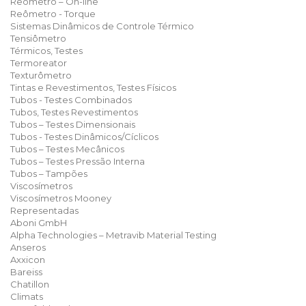
Reômetro – On-line
Reômetro - Torque
Sistemas Dinâmicos de Controle Térmico
Tensiômetro
Térmicos, Testes
Termoreator
Texturômetro
Tintas e Revestimentos, Testes Físicos
Tubos - Testes Combinados
Tubos, Testes Revestimentos
Tubos – Testes Dimensionais
Tubos - Testes Dinâmicos/Cíclicos
Tubos – Testes Mecânicos
Tubos – Testes Pressão Interna
Tubos – Tampões
Viscosímetros
Viscosímetros Mooney
Representadas
Aboni GmbH
Alpha Technologies – Metravib Material Testing
Anseros
Axxicon
Bareiss
Chatillon
Climats