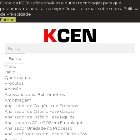
O site da KCEN utiliza cookies e outras tecnologias para que
possamos melhorar a sua experiência.
Leia mais sobre nossa Política
de Privacidade
Entendi
Busca
Menu
Início
Quem somos
Produtos
Abrasão
Acessórios para Butirômetros
Amostragem
Analisador de Oxigênio no Processo
Analisador de Ozônio Fase Gasosa
Analisador de Ozônio Fase Líquida
Analisadores O2 e CO2 em Embalagens
Analisador Umidade no Processo
Análises Especiais em Leite e Outros Pós
Balanças