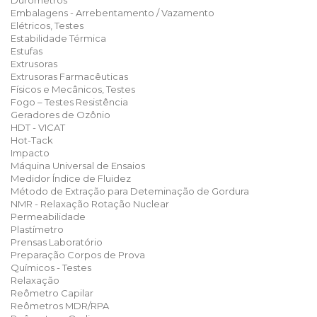
Durômetros
Embalagens - Arrebentamento / Vazamento
Elétricos, Testes
Estabilidade Térmica
Estufas
Extrusoras
Extrusoras Farmacêuticas
Físicos e Mecânicos, Testes
Fogo – Testes Resistência
Geradores de Ozônio
HDT - VICAT
Hot-Tack
Impacto
Máquina Universal de Ensaios
Medidor Índice de Fluidez
Método de Extração para Deteminação de Gordura
NMR - Relaxação Rotação Nuclear
Permeabilidade
Plastímetro
Prensas Laboratório
Preparação Corpos de Prova
Químicos - Testes
Relaxação
Reômetro Capilar
Reômetros MDR/RPA