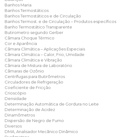
Banhos Maria
Banhos Termostáticos
Banhos Termostáticos e de Circulação
Banhos Termost. e de Circulação – Produtos específicos
Banho Termostático Transparente
Butirometro segundo Gerber
Câmara Choque Térmico
Cor e Aparência
Câmara Climática – Aplicações Especiais
Câmara Climática – Calor, Frio, Umidade
Câmara Climática e Vibração
Câmara de Mistura de Laboratório
Câmaras de Ozônio
Centrífugas para Butirômetros
Circuladores de Refrigeração
Coeficiente de Fricção
Crioscópio
Densidade
Determinação Automática de Gordura no Leite
Determinação de Acidez
Dinamômetros
Dispersão de Negro de Fumo
Diversos
DMA, Analisador Mecânico Dinâmico