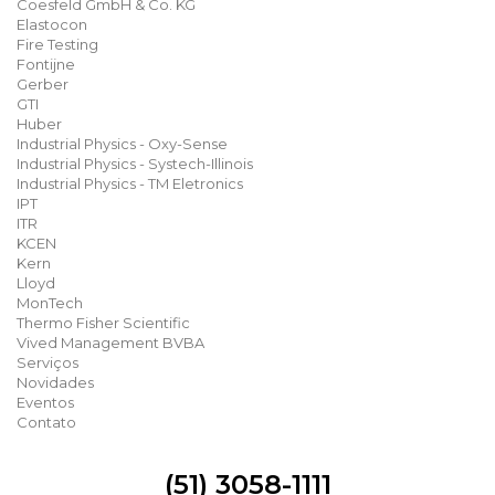
Coesfeld GmbH & Co. KG
Elastocon
Fire Testing
Fontijne
Gerber
GTI
Huber
Industrial Physics - Oxy-Sense
Industrial Physics - Systech-Illinois
Industrial Physics - TM Eletronics
IPT
ITR
KCEN
Kern
Lloyd
MonTech
Thermo Fisher Scientific
Vived Management BVBA
Serviços
Novidades
Eventos
Contato
(51) 3058-1111