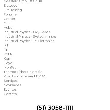
Coesfeld GmbH & Co. KG
Elastocon
Fire Testing
Fontijne
Gerber
GTI
Huber
Industrial Physics - Oxy-Sense
Industrial Physics - Systech-Illinois
Industrial Physics - TM Eletronics
IPT
ITR
KCEN
Kern
Lloyd
MonTech
Thermo Fisher Scientific
Vived Management BVBA
Serviços
Novidades
Eventos
Contato
(51) 3058-1111