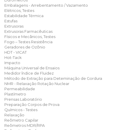
Durômetros
Embalagens - Arrebentamento / Vazamento
Elétricos, Testes
Estabilidade Térmica
Estufas
Extrusoras
Extrusoras Farmacêuticas
Físicos e Mecânicos, Testes
Fogo – Testes Resistência
Geradores de Ozônio
HDT - VICAT
Hot-Tack
Impacto
Máquina Universal de Ensaios
Medidor Índice de Fluidez
Método de Extração para Deteminação de Gordura
NMR - Relaxação Rotação Nuclear
Permeabilidade
Plastímetro
Prensas Laboratório
Preparação Corpos de Prova
Químicos - Testes
Relaxação
Reômetro Capilar
Reômetros MDR/RPA