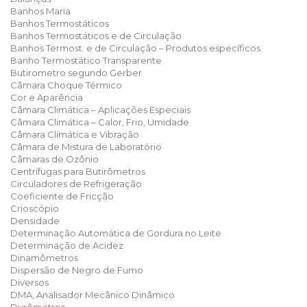
Banhos Maria
Banhos Termostáticos
Banhos Termostáticos e de Circulação
Banhos Termost. e de Circulação – Produtos específicos
Banho Termostático Transparente
Butirometro segundo Gerber
Câmara Choque Térmico
Cor e Aparência
Câmara Climática – Aplicações Especiais
Câmara Climática – Calor, Frio, Umidade
Câmara Climática e Vibração
Câmara de Mistura de Laboratório
Câmaras de Ozônio
Centrífugas para Butirômetros
Circuladores de Refrigeração
Coeficiente de Fricção
Crioscópio
Densidade
Determinação Automática de Gordura no Leite
Determinação de Acidez
Dinamômetros
Dispersão de Negro de Fumo
Diversos
DMA, Analisador Mecânico Dinâmico