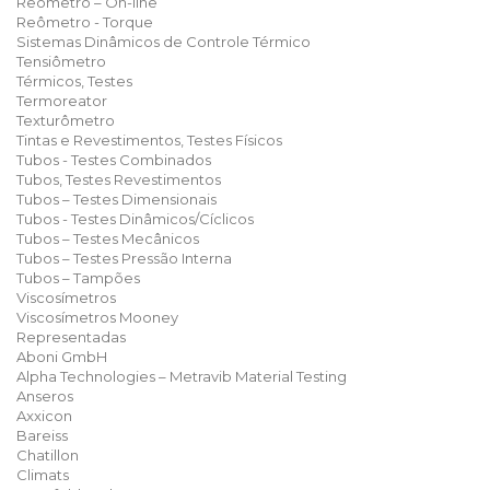
Reômetro – On-line
Reômetro - Torque
Sistemas Dinâmicos de Controle Térmico
Tensiômetro
Térmicos, Testes
Termoreator
Texturômetro
Tintas e Revestimentos, Testes Físicos
Tubos - Testes Combinados
Tubos, Testes Revestimentos
Tubos – Testes Dimensionais
Tubos - Testes Dinâmicos/Cíclicos
Tubos – Testes Mecânicos
Tubos – Testes Pressão Interna
Tubos – Tampões
Viscosímetros
Viscosímetros Mooney
Representadas
Aboni GmbH
Alpha Technologies – Metravib Material Testing
Anseros
Axxicon
Bareiss
Chatillon
Climats