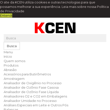
O site da KCEN utiliza cookies e outras tecnologias para que
possamos melhorar a sua experiência.
Leia mais sobre nossa Política
de Privacidade
Entendi
Busca
Menu
Início
Quem somos
Produtos
Abrasão
Acessórios para Butirômetros
Amostragem
Analisador de Oxigênio no Processo
Analisador de Ozônio Fase Gasosa
Analisador de Ozônio Fase Líquida
Analisadores O2 e CO2 em Embalagens
Analisador Umidade no Processo
Análises Especiais em Leite e Outros Pós
Balanças