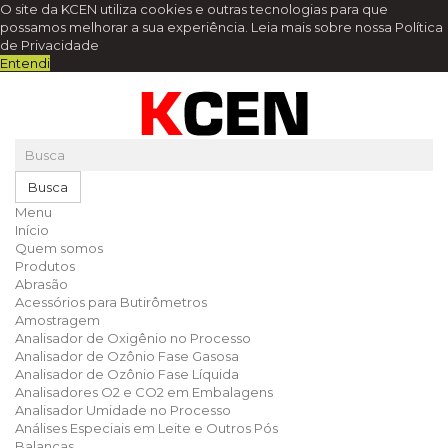
O site da KCEN utiliza cookies e outras tecnologias para que
possamos melhorar a sua experiência.
Leia mais sobre nossa Política
de Privacidade
Entendi
Busca
Menu
Início
Quem somos
Produtos
Abrasão
Acessórios para Butirômetros
Amostragem
Analisador de Oxigênio no Processo
Analisador de Ozônio Fase Gasosa
Analisador de Ozônio Fase Líquida
Analisadores O2 e CO2 em Embalagens
Analisador Umidade no Processo
Análises Especiais em Leite e Outros Pós
Balanças