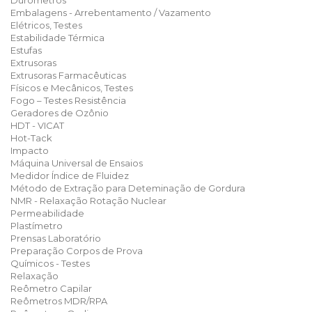
Durômetros
Embalagens - Arrebentamento / Vazamento
Elétricos, Testes
Estabilidade Térmica
Estufas
Extrusoras
Extrusoras Farmacêuticas
Físicos e Mecânicos, Testes
Fogo – Testes Resistência
Geradores de Ozônio
HDT - VICAT
Hot-Tack
Impacto
Máquina Universal de Ensaios
Medidor Índice de Fluidez
Método de Extração para Deteminação de Gordura
NMR - Relaxação Rotação Nuclear
Permeabilidade
Plastímetro
Prensas Laboratório
Preparação Corpos de Prova
Químicos - Testes
Relaxação
Reômetro Capilar
Reômetros MDR/RPA