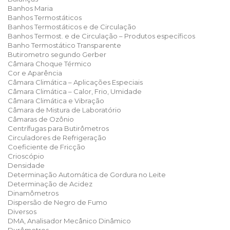
Banhos Maria
Banhos Termostáticos
Banhos Termostáticos e de Circulação
Banhos Termost. e de Circulação – Produtos específicos
Banho Termostático Transparente
Butirometro segundo Gerber
Câmara Choque Térmico
Cor e Aparência
Câmara Climática – Aplicações Especiais
Câmara Climática – Calor, Frio, Umidade
Câmara Climática e Vibração
Câmara de Mistura de Laboratório
Câmaras de Ozônio
Centrífugas para Butirômetros
Circuladores de Refrigeração
Coeficiente de Fricção
Crioscópio
Densidade
Determinação Automática de Gordura no Leite
Determinação de Acidez
Dinamômetros
Dispersão de Negro de Fumo
Diversos
DMA, Analisador Mecânico Dinâmico