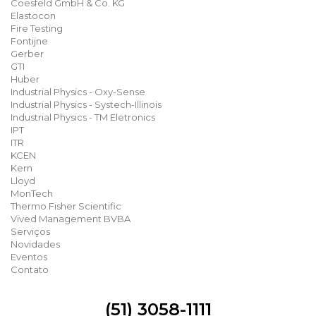
Coesfeld GmbH & Co. KG
Elastocon
Fire Testing
Fontijne
Gerber
GTI
Huber
Industrial Physics - Oxy-Sense
Industrial Physics - Systech-Illinois
Industrial Physics - TM Eletronics
IPT
ITR
KCEN
Kern
Lloyd
MonTech
Thermo Fisher Scientific
Vived Management BVBA
Serviços
Novidades
Eventos
Contato
(51) 3058-1111