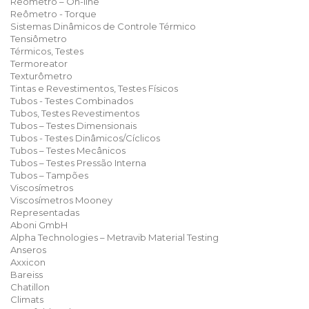
Reômetro – On-line
Reômetro - Torque
Sistemas Dinâmicos de Controle Térmico
Tensiômetro
Térmicos, Testes
Termoreator
Texturômetro
Tintas e Revestimentos, Testes Físicos
Tubos - Testes Combinados
Tubos, Testes Revestimentos
Tubos – Testes Dimensionais
Tubos - Testes Dinâmicos/Cíclicos
Tubos – Testes Mecânicos
Tubos – Testes Pressão Interna
Tubos – Tampões
Viscosímetros
Viscosímetros Mooney
Representadas
Aboni GmbH
Alpha Technologies – Metravib Material Testing
Anseros
Axxicon
Bareiss
Chatillon
Climats