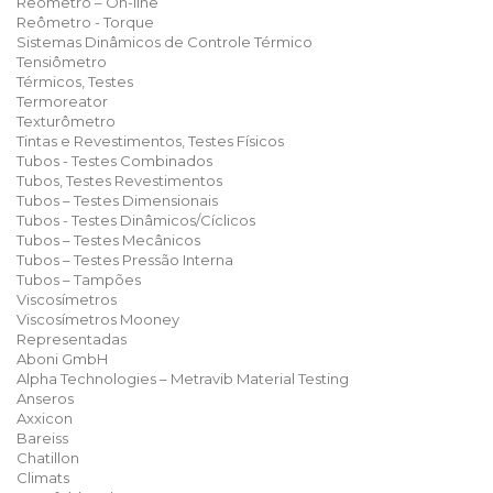
Reômetro – On-line
Reômetro - Torque
Sistemas Dinâmicos de Controle Térmico
Tensiômetro
Térmicos, Testes
Termoreator
Texturômetro
Tintas e Revestimentos, Testes Físicos
Tubos - Testes Combinados
Tubos, Testes Revestimentos
Tubos – Testes Dimensionais
Tubos - Testes Dinâmicos/Cíclicos
Tubos – Testes Mecânicos
Tubos – Testes Pressão Interna
Tubos – Tampões
Viscosímetros
Viscosímetros Mooney
Representadas
Aboni GmbH
Alpha Technologies – Metravib Material Testing
Anseros
Axxicon
Bareiss
Chatillon
Climats