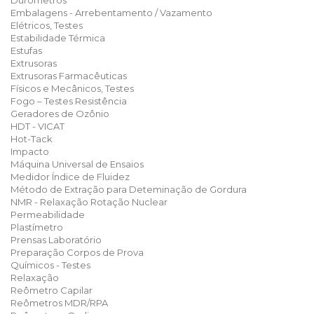
Durômetros
Embalagens - Arrebentamento / Vazamento
Elétricos, Testes
Estabilidade Térmica
Estufas
Extrusoras
Extrusoras Farmacêuticas
Físicos e Mecânicos, Testes
Fogo – Testes Resistência
Geradores de Ozônio
HDT - VICAT
Hot-Tack
Impacto
Máquina Universal de Ensaios
Medidor Índice de Fluidez
Método de Extração para Deteminação de Gordura
NMR - Relaxação Rotação Nuclear
Permeabilidade
Plastímetro
Prensas Laboratório
Preparação Corpos de Prova
Químicos - Testes
Relaxação
Reômetro Capilar
Reômetros MDR/RPA