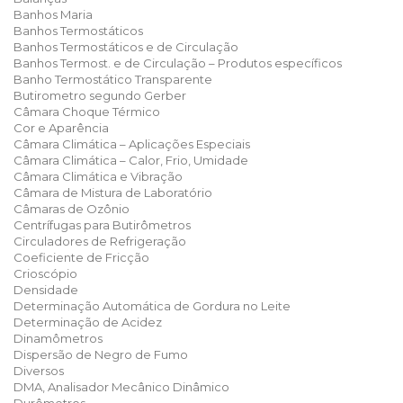
Banhos Maria
Banhos Termostáticos
Banhos Termostáticos e de Circulação
Banhos Termost. e de Circulação – Produtos específicos
Banho Termostático Transparente
Butirometro segundo Gerber
Câmara Choque Térmico
Cor e Aparência
Câmara Climática – Aplicações Especiais
Câmara Climática – Calor, Frio, Umidade
Câmara Climática e Vibração
Câmara de Mistura de Laboratório
Câmaras de Ozônio
Centrífugas para Butirômetros
Circuladores de Refrigeração
Coeficiente de Fricção
Crioscópio
Densidade
Determinação Automática de Gordura no Leite
Determinação de Acidez
Dinamômetros
Dispersão de Negro de Fumo
Diversos
DMA, Analisador Mecânico Dinâmico