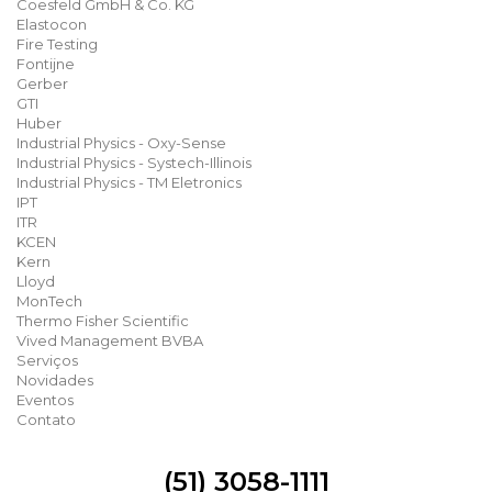
Coesfeld GmbH & Co. KG
Elastocon
Fire Testing
Fontijne
Gerber
GTI
Huber
Industrial Physics - Oxy-Sense
Industrial Physics - Systech-Illinois
Industrial Physics - TM Eletronics
IPT
ITR
KCEN
Kern
Lloyd
MonTech
Thermo Fisher Scientific
Vived Management BVBA
Serviços
Novidades
Eventos
Contato
(51) 3058-1111