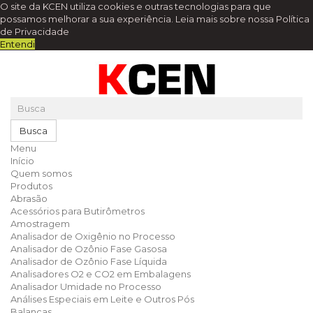
O site da KCEN utiliza cookies e outras tecnologias para que
possamos melhorar a sua experiência.
Leia mais sobre nossa Política
de Privacidade
Entendi
Busca
Menu
Início
Quem somos
Produtos
Abrasão
Acessórios para Butirômetros
Amostragem
Analisador de Oxigênio no Processo
Analisador de Ozônio Fase Gasosa
Analisador de Ozônio Fase Líquida
Analisadores O2 e CO2 em Embalagens
Analisador Umidade no Processo
Análises Especiais em Leite e Outros Pós
Balanças