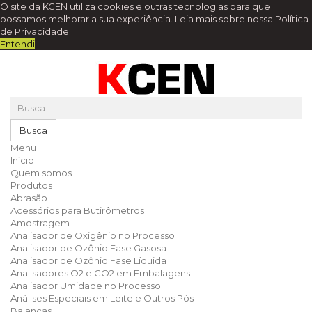
O site da KCEN utiliza cookies e outras tecnologias para que
possamos melhorar a sua experiência.
Leia mais sobre nossa Política
de Privacidade
Entendi
Busca
Menu
Início
Quem somos
Produtos
Abrasão
Acessórios para Butirômetros
Amostragem
Analisador de Oxigênio no Processo
Analisador de Ozônio Fase Gasosa
Analisador de Ozônio Fase Líquida
Analisadores O2 e CO2 em Embalagens
Analisador Umidade no Processo
Análises Especiais em Leite e Outros Pós
Balanças