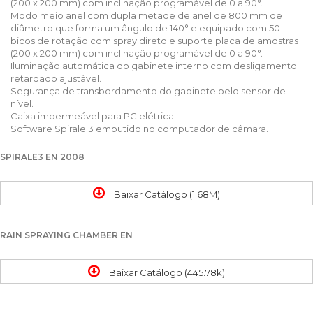
(200 x 200 mm) com inclinação programável de 0 a 90°.
Modo meio anel com dupla metade de anel de 800 mm de
diâmetro que forma um ângulo de 140° e equipado com 50
bicos de rotação com spray direto e suporte placa de amostras
(200 x 200 mm) com inclinação programável de 0 a 90°.
Iluminação automática do gabinete interno com desligamento
retardado ajustável.
Segurança de transbordamento do gabinete pelo sensor de
nível.
Caixa impermeável para PC elétrica.
Software Spirale 3 embutido no computador de câmara.
SPIRALE3 EN 2008
Baixar Catálogo (1.68M)
RAIN SPRAYING CHAMBER EN
Baixar Catálogo (445.78k)