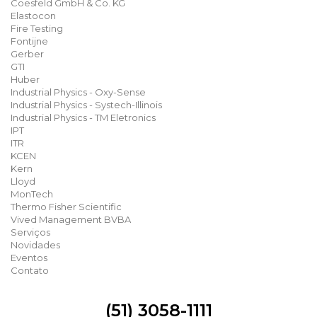
Coesfeld GmbH & Co. KG
Elastocon
Fire Testing
Fontijne
Gerber
GTI
Huber
Industrial Physics - Oxy-Sense
Industrial Physics - Systech-Illinois
Industrial Physics - TM Eletronics
IPT
ITR
KCEN
Kern
Lloyd
MonTech
Thermo Fisher Scientific
Vived Management BVBA
Serviços
Novidades
Eventos
Contato
(51) 3058-1111