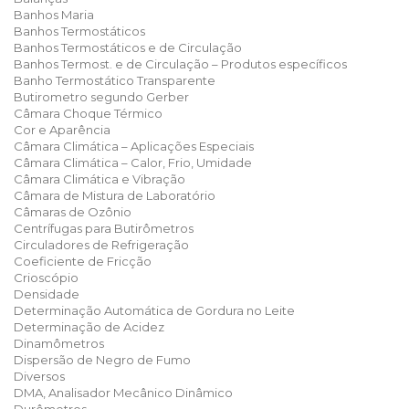
Banhos Maria
Banhos Termostáticos
Banhos Termostáticos e de Circulação
Banhos Termost. e de Circulação – Produtos específicos
Banho Termostático Transparente
Butirometro segundo Gerber
Câmara Choque Térmico
Cor e Aparência
Câmara Climática – Aplicações Especiais
Câmara Climática – Calor, Frio, Umidade
Câmara Climática e Vibração
Câmara de Mistura de Laboratório
Câmaras de Ozônio
Centrífugas para Butirômetros
Circuladores de Refrigeração
Coeficiente de Fricção
Crioscópio
Densidade
Determinação Automática de Gordura no Leite
Determinação de Acidez
Dinamômetros
Dispersão de Negro de Fumo
Diversos
DMA, Analisador Mecânico Dinâmico