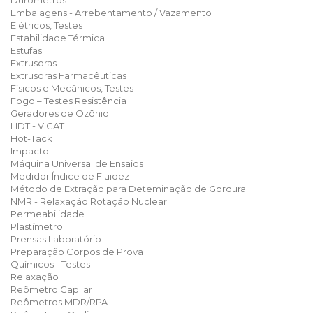
Durômetros
Embalagens - Arrebentamento / Vazamento
Elétricos, Testes
Estabilidade Térmica
Estufas
Extrusoras
Extrusoras Farmacêuticas
Físicos e Mecânicos, Testes
Fogo – Testes Resistência
Geradores de Ozônio
HDT - VICAT
Hot-Tack
Impacto
Máquina Universal de Ensaios
Medidor Índice de Fluidez
Método de Extração para Deteminação de Gordura
NMR - Relaxação Rotação Nuclear
Permeabilidade
Plastímetro
Prensas Laboratório
Preparação Corpos de Prova
Químicos - Testes
Relaxação
Reômetro Capilar
Reômetros MDR/RPA