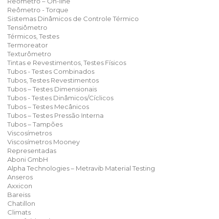
Reômetro – On-line
Reômetro - Torque
Sistemas Dinâmicos de Controle Térmico
Tensiômetro
Térmicos, Testes
Termoreator
Texturômetro
Tintas e Revestimentos, Testes Físicos
Tubos - Testes Combinados
Tubos, Testes Revestimentos
Tubos – Testes Dimensionais
Tubos - Testes Dinâmicos/Cíclicos
Tubos – Testes Mecânicos
Tubos – Testes Pressão Interna
Tubos – Tampões
Viscosímetros
Viscosímetros Mooney
Representadas
Aboni GmbH
Alpha Technologies – Metravib Material Testing
Anseros
Axxicon
Bareiss
Chatillon
Climats