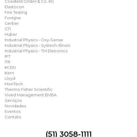
Coesfeld GmbH & Co. KG
Elastocon
Fire Testing
Fontijne
Gerber
GTI
Huber
Industrial Physics - Oxy-Sense
Industrial Physics - Systech-Illinois
Industrial Physics - TM Eletronics
IPT
ITR
KCEN
Kern
Lloyd
MonTech
Thermo Fisher Scientific
Vived Management BVBA
Serviços
Novidades
Eventos
Contato
(51) 3058-1111