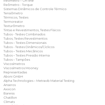
Reômetro – On-line
Reômetro - Torque
Sistemas Dinâmicos de Controle Térmico
Tensiômetro
Térmicos, Testes
Termoreator
Texturômetro
Tintas e Revestimentos, Testes Físicos
Tubos - Testes Combinados
Tubos, Testes Revestimentos
Tubos – Testes Dimensionais
Tubos - Testes Dinâmicos/Cíclicos
Tubos – Testes Mecânicos
Tubos – Testes Pressão Interna
Tubos – Tampões
Viscosímetros
Viscosímetros Mooney
Representadas
Aboni GmbH
Alpha Technologies – Metravib Material Testing
Anseros
Axxicon
Bareiss
Chatillon
Climats