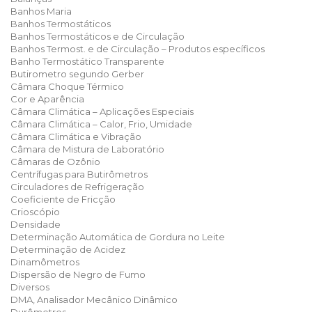
Banhos Maria
Banhos Termostáticos
Banhos Termostáticos e de Circulação
Banhos Termost. e de Circulação – Produtos específicos
Banho Termostático Transparente
Butirometro segundo Gerber
Câmara Choque Térmico
Cor e Aparência
Câmara Climática – Aplicações Especiais
Câmara Climática – Calor, Frio, Umidade
Câmara Climática e Vibração
Câmara de Mistura de Laboratório
Câmaras de Ozônio
Centrífugas para Butirômetros
Circuladores de Refrigeração
Coeficiente de Fricção
Crioscópio
Densidade
Determinação Automática de Gordura no Leite
Determinação de Acidez
Dinamômetros
Dispersão de Negro de Fumo
Diversos
DMA, Analisador Mecânico Dinâmico