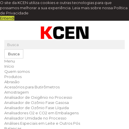
O site da KCEN utiliza cookies e outras tecnologias para que
possamos melhorar a sua experiência.
Leia mais sobre nossa Política
de Privacidade
Entendi
Busca
Menu
Início
Quem somos
Produtos
Abrasão
Acessórios para Butirômetros
Amostragem
Analisador de Oxigênio no Processo
Analisador de Ozônio Fase Gasosa
Analisador de Ozônio Fase Líquida
Analisadores O2 e CO2 em Embalagens
Analisador Umidade no Processo
Análises Especiais em Leite e Outros Pós
Balanças