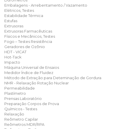
Durômetros
Embalagens - Arrebentamento / Vazamento
Elétricos, Testes
Estabilidade Térmica
Estufas
Extrusoras
Extrusoras Farmacêuticas
Físicos e Mecânicos, Testes
Fogo – Testes Resistência
Geradores de Ozônio
HDT - VICAT
Hot-Tack
Impacto
Máquina Universal de Ensaios
Medidor Índice de Fluidez
Método de Extração para Deteminação de Gordura
NMR - Relaxação Rotação Nuclear
Permeabilidade
Plastímetro
Prensas Laboratório
Preparação Corpos de Prova
Químicos - Testes
Relaxação
Reômetro Capilar
Reômetros MDR/RPA