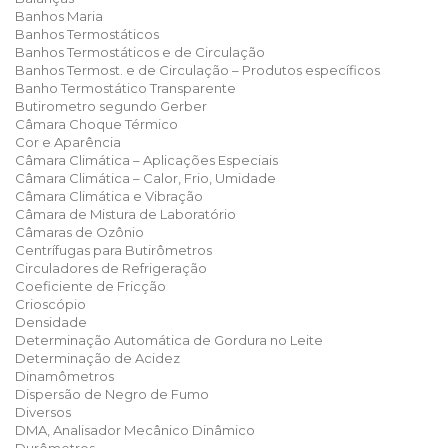
Banhos Maria
Banhos Termostáticos
Banhos Termostáticos e de Circulação
Banhos Termost. e de Circulação – Produtos específicos
Banho Termostático Transparente
Butirometro segundo Gerber
Câmara Choque Térmico
Cor e Aparência
Câmara Climática – Aplicações Especiais
Câmara Climática – Calor, Frio, Umidade
Câmara Climática e Vibração
Câmara de Mistura de Laboratório
Câmaras de Ozônio
Centrífugas para Butirômetros
Circuladores de Refrigeração
Coeficiente de Fricção
Crioscópio
Densidade
Determinação Automática de Gordura no Leite
Determinação de Acidez
Dinamômetros
Dispersão de Negro de Fumo
Diversos
DMA, Analisador Mecânico Dinâmico