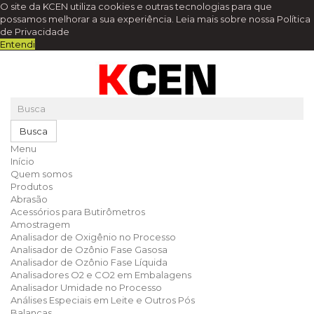
O site da KCEN utiliza cookies e outras tecnologias para que
possamos melhorar a sua experiência.
Leia mais sobre nossa Política
de Privacidade
Entendi
Busca
Menu
Início
Quem somos
Produtos
Abrasão
Acessórios para Butirômetros
Amostragem
Analisador de Oxigênio no Processo
Analisador de Ozônio Fase Gasosa
Analisador de Ozônio Fase Líquida
Analisadores O2 e CO2 em Embalagens
Analisador Umidade no Processo
Análises Especiais em Leite e Outros Pós
Balanças