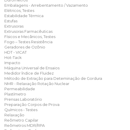
Durômetros
Embalagens - Arrebentamento / Vazamento
Elétricos, Testes
Estabilidade Térmica
Estufas
Extrusoras
Extrusoras Farmacêuticas
Físicos e Mecânicos, Testes
Fogo – Testes Resistência
Geradores de Ozônio
HDT - VICAT
Hot-Tack
Impacto
Máquina Universal de Ensaios
Medidor Índice de Fluidez
Método de Extração para Deteminação de Gordura
NMR - Relaxação Rotação Nuclear
Permeabilidade
Plastímetro
Prensas Laboratório
Preparação Corpos de Prova
Químicos - Testes
Relaxação
Reômetro Capilar
Reômetros MDR/RPA