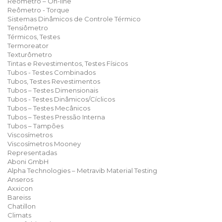
Reômetro – On-line
Reômetro - Torque
Sistemas Dinâmicos de Controle Térmico
Tensiômetro
Térmicos, Testes
Termoreator
Texturômetro
Tintas e Revestimentos, Testes Físicos
Tubos - Testes Combinados
Tubos, Testes Revestimentos
Tubos – Testes Dimensionais
Tubos - Testes Dinâmicos/Cíclicos
Tubos – Testes Mecânicos
Tubos – Testes Pressão Interna
Tubos – Tampões
Viscosímetros
Viscosímetros Mooney
Representadas
Aboni GmbH
Alpha Technologies – Metravib Material Testing
Anseros
Axxicon
Bareiss
Chatillon
Climats