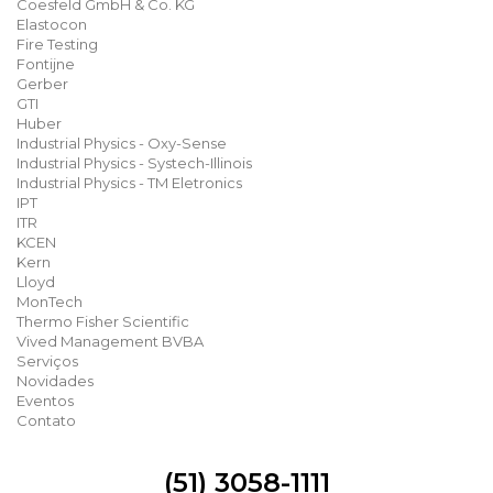
Coesfeld GmbH & Co. KG
Elastocon
Fire Testing
Fontijne
Gerber
GTI
Huber
Industrial Physics - Oxy-Sense
Industrial Physics - Systech-Illinois
Industrial Physics - TM Eletronics
IPT
ITR
KCEN
Kern
Lloyd
MonTech
Thermo Fisher Scientific
Vived Management BVBA
Serviços
Novidades
Eventos
Contato
(51) 3058-1111