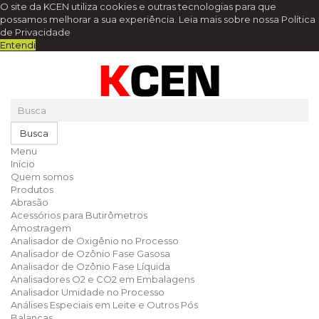
O site da KCEN utiliza cookies e outras tecnologias para que
possamos melhorar a sua experiência.
Leia mais sobre nossa Política
de Privacidade
Entendi
Busca
Menu
Início
Quem somos
Produtos
Abrasão
Acessórios para Butirômetros
Amostragem
Analisador de Oxigênio no Processo
Analisador de Ozônio Fase Gasosa
Analisador de Ozônio Fase Líquida
Analisadores O2 e CO2 em Embalagens
Analisador Umidade no Processo
Análises Especiais em Leite e Outros Pós
Balanças