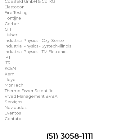
Coesfeld GmbH & Co. KG
Elastocon
Fire Testing
Fontijne
Gerber
GTI
Huber
Industrial Physics - Oxy-Sense
Industrial Physics - Systech-Illinois
Industrial Physics - TM Eletronics
IPT
ITR
KCEN
Kern
Lloyd
MonTech
Thermo Fisher Scientific
Vived Management BVBA
Serviços
Novidades
Eventos
Contato
(51) 3058-1111