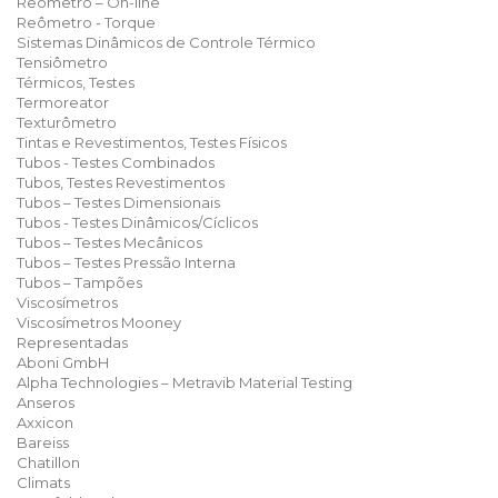
Reômetro – On-line
Reômetro - Torque
Sistemas Dinâmicos de Controle Térmico
Tensiômetro
Térmicos, Testes
Termoreator
Texturômetro
Tintas e Revestimentos, Testes Físicos
Tubos - Testes Combinados
Tubos, Testes Revestimentos
Tubos – Testes Dimensionais
Tubos - Testes Dinâmicos/Cíclicos
Tubos – Testes Mecânicos
Tubos – Testes Pressão Interna
Tubos – Tampões
Viscosímetros
Viscosímetros Mooney
Representadas
Aboni GmbH
Alpha Technologies – Metravib Material Testing
Anseros
Axxicon
Bareiss
Chatillon
Climats