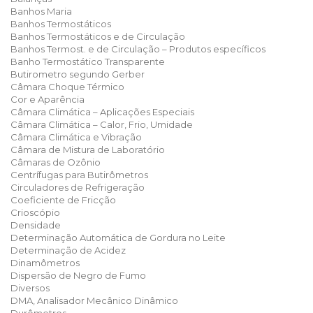
Banhos Maria
Banhos Termostáticos
Banhos Termostáticos e de Circulação
Banhos Termost. e de Circulação – Produtos específicos
Banho Termostático Transparente
Butirometro segundo Gerber
Câmara Choque Térmico
Cor e Aparência
Câmara Climática – Aplicações Especiais
Câmara Climática – Calor, Frio, Umidade
Câmara Climática e Vibração
Câmara de Mistura de Laboratório
Câmaras de Ozônio
Centrífugas para Butirômetros
Circuladores de Refrigeração
Coeficiente de Fricção
Crioscópio
Densidade
Determinação Automática de Gordura no Leite
Determinação de Acidez
Dinamômetros
Dispersão de Negro de Fumo
Diversos
DMA, Analisador Mecânico Dinâmico