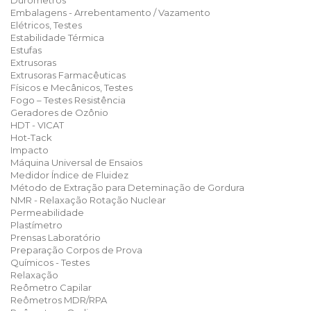
Durômetros
Embalagens - Arrebentamento / Vazamento
Elétricos, Testes
Estabilidade Térmica
Estufas
Extrusoras
Extrusoras Farmacêuticas
Físicos e Mecânicos, Testes
Fogo – Testes Resistência
Geradores de Ozônio
HDT - VICAT
Hot-Tack
Impacto
Máquina Universal de Ensaios
Medidor Índice de Fluidez
Método de Extração para Deteminação de Gordura
NMR - Relaxação Rotação Nuclear
Permeabilidade
Plastímetro
Prensas Laboratório
Preparação Corpos de Prova
Químicos - Testes
Relaxação
Reômetro Capilar
Reômetros MDR/RPA