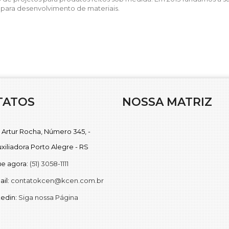
para desenvolvimento de materiais.
TATOS
NOSSA MATRIZ
 Artur Rocha, Número 345, -
uxiliadora Porto Alegre - RS
ue agora:
(51) 3058-1111
ail:
contatokcen@kcen.com.br
kedin:
Siga nossa Página