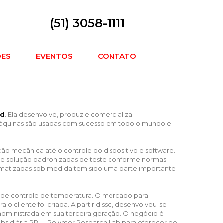
(51) 3058-1111
DES
EVENTOS
CONTATO
nd
. Ela desenvolve, produz e comercializa
 máquinas são usadas com sucesso em todo o mundo e
ão mecânica até o controle do dispositivo e software.
rece solução padronizadas de teste conforme normas
 automatizadas sob medida tem sido uma parte importante
 de controle de temperatura. O mercado para
o cliente foi criada. A partir disso, desenvolveu-se
administrada em sua terceira geração. O negócio é
bsidiária PRL - Polymer Research Lab para oferecer de