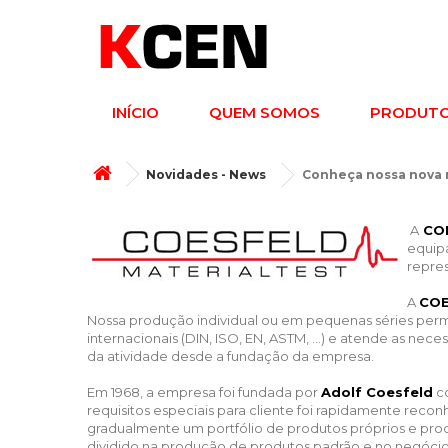
INÍCIO
QUEM SOMOS
PRODUT
Novidades - News
Conheça nossa nova 
A
CO
equip
repre
A
COE
Nossa produção individual ou em pequenas séries permi
internacionais (DIN, ISO, EN, ASTM, ...) e atende as ne
da atividade desde a fundação da empresa.
Em 1968, a empresa foi fundada por
Adolf Coesfeld
co
requisitos especiais para cliente foi rapidamente recon
gradualmente um portfólio de produtos próprios e prod
dividido na produção de produtos padrão e no negócio 