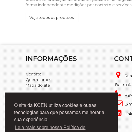
forma independente medições por contrato e serviços 
Veja todos os produtos.
INFORMAÇÕES
CON
Contato
Rua
Quem somos
Bairro A
Mapa do site
Lig
E-m
O site da KCEN utiliza cookies e outras
tecnologias para que possamos melhorar a
Lin
sua experiência.
Leia mais sobre nossa Política de