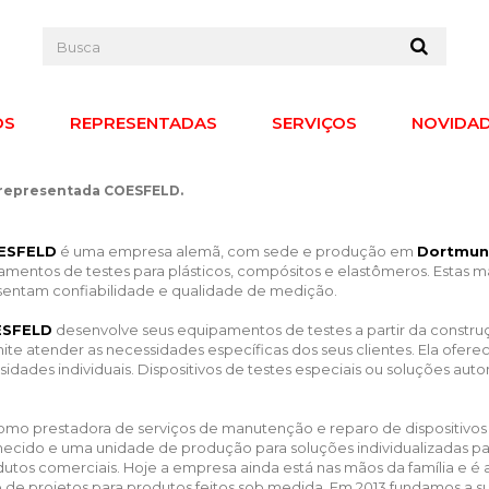
OS
REPRESENTADAS
SERVIÇOS
NOVIDA
representada COESFELD.
ESFELD
é uma empresa alemã, com sede e produção em
Dortmu
amentos de testes para plásticos, compósitos e elastômeros. Estas
sentam confiabilidade e qualidade de medição.
SFELD
desenvolve seus equipamentos de testes a partir da construç
te atender as necessidades específicas dos seus clientes. Ela ofe
cessidades individuais. Dispositivos de testes especiais ou soluções
mo prestadora de serviços de manutenção e reparo de dispositivos
hecido e uma unidade de produção para soluções individualizadas para 
utos comerciais. Hoje a empresa ainda está nas mãos da família e é 
de projetos para produtos feitos sob medida. Em 2013 fundamos a su