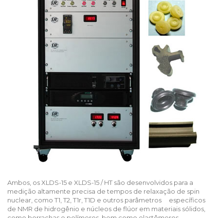
Ambos, os XLDS-15 e XLDS-15 / HT são desenvolvidos para a
medição altamente precisa de tempos de relaxação de spin
nuclear, como T1, T2, T1r, T1D e outros parâmetros específicos
de NMR de hidrogênio e núcleos de flúor em materiais sólidos,
como borrachas e polímeros, bem como elastômeros