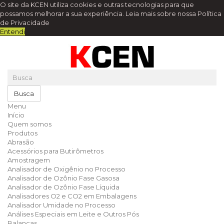
O site da KCEN utiliza cookies e outras tecnologias para que
possamos melhorar a sua experiência.
Leia mais sobre nossa Política
de Privacidade
Entendi
Busca
Menu
Início
Quem somos
Produtos
Abrasão
Acessórios para Butirômetros
Amostragem
Analisador de Oxigênio no Processo
Analisador de Ozônio Fase Gasosa
Analisador de Ozônio Fase Líquida
Analisadores O2 e CO2 em Embalagens
Analisador Umidade no Processo
Análises Especiais em Leite e Outros Pós
Balanças