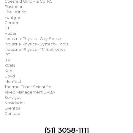
Coesfeld GmbH & Co. KG
Elastocon
Fire Testing
Fontijne
Gerber
GTI
Huber
Industrial Physics - Oxy-Sense
Industrial Physics - Systech-Illinois
Industrial Physics - TM Eletronics
IPT
ITR
KCEN
Kern
Lloyd
MonTech
Thermo Fisher Scientific
Vived Management BVBA
Serviços
Novidades
Eventos
Contato
(51) 3058-1111