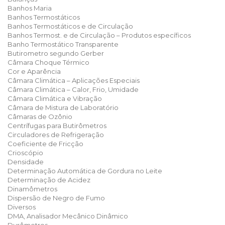
Banhos Maria
Banhos Termostáticos
Banhos Termostáticos e de Circulação
Banhos Termost. e de Circulação – Produtos específicos
Banho Termostático Transparente
Butirometro segundo Gerber
Câmara Choque Térmico
Cor e Aparência
Câmara Climática – Aplicações Especiais
Câmara Climática – Calor, Frio, Umidade
Câmara Climática e Vibração
Câmara de Mistura de Laboratório
Câmaras de Ozônio
Centrífugas para Butirômetros
Circuladores de Refrigeração
Coeficiente de Fricção
Crioscópio
Densidade
Determinação Automática de Gordura no Leite
Determinação de Acidez
Dinamômetros
Dispersão de Negro de Fumo
Diversos
DMA, Analisador Mecânico Dinâmico