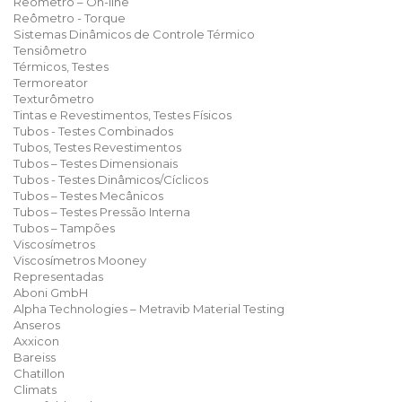
Reômetro – On-line
Reômetro - Torque
Sistemas Dinâmicos de Controle Térmico
Tensiômetro
Térmicos, Testes
Termoreator
Texturômetro
Tintas e Revestimentos, Testes Físicos
Tubos - Testes Combinados
Tubos, Testes Revestimentos
Tubos – Testes Dimensionais
Tubos - Testes Dinâmicos/Cíclicos
Tubos – Testes Mecânicos
Tubos – Testes Pressão Interna
Tubos – Tampões
Viscosímetros
Viscosímetros Mooney
Representadas
Aboni GmbH
Alpha Technologies – Metravib Material Testing
Anseros
Axxicon
Bareiss
Chatillon
Climats