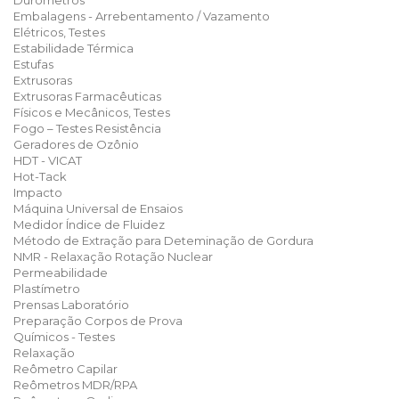
Durômetros
Embalagens - Arrebentamento / Vazamento
Elétricos, Testes
Estabilidade Térmica
Estufas
Extrusoras
Extrusoras Farmacêuticas
Físicos e Mecânicos, Testes
Fogo – Testes Resistência
Geradores de Ozônio
HDT - VICAT
Hot-Tack
Impacto
Máquina Universal de Ensaios
Medidor Índice de Fluidez
Método de Extração para Deteminação de Gordura
NMR - Relaxação Rotação Nuclear
Permeabilidade
Plastímetro
Prensas Laboratório
Preparação Corpos de Prova
Químicos - Testes
Relaxação
Reômetro Capilar
Reômetros MDR/RPA