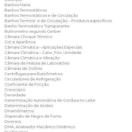
Banhos Maria
Banhos Termostáticos
Banhos Termostáticos e de Circulação
Banhos Termost. e de Circulação – Produtos específicos
Banho Termostático Transparente
Butirometro segundo Gerber
Câmara Choque Térmico
Cor e Aparência
Câmara Climática – Aplicações Especiais
Câmara Climática – Calor, Frio, Umidade
Câmara Climática e Vibração
Câmara de Mistura de Laboratório
Câmaras de Ozônio
Centrífugas para Butirômetros
Circuladores de Refrigeração
Coeficiente de Fricção
Crioscópio
Densidade
Determinação Automática de Gordura no Leite
Determinação de Acidez
Dinamômetros
Dispersão de Negro de Fumo
Diversos
DMA, Analisador Mecânico Dinâmico