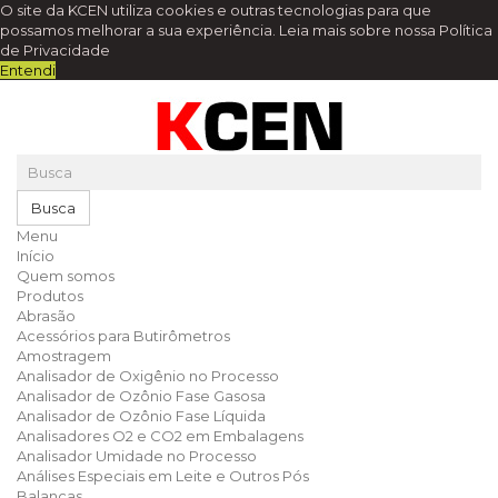
O site da KCEN utiliza cookies e outras tecnologias para que
possamos melhorar a sua experiência.
Leia mais sobre nossa Política
de Privacidade
Entendi
Busca
Menu
Início
Quem somos
Produtos
Abrasão
Acessórios para Butirômetros
Amostragem
Analisador de Oxigênio no Processo
Analisador de Ozônio Fase Gasosa
Analisador de Ozônio Fase Líquida
Analisadores O2 e CO2 em Embalagens
Analisador Umidade no Processo
Análises Especiais em Leite e Outros Pós
Balanças