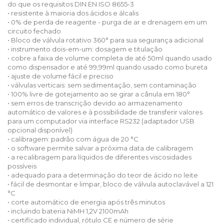
do que os requisitos DIN EN ISO 8655-3
• resistente à maioria dos ácidos e álcalis
• 0% de perda de reagente - purga de ar e drenagem em um
circuito fechado
• Bloco de válvula rotativo 360° para sua segurança adicional
• instrumento dois-em-um: dosagem e titulação
• cobre a faixa de volume completa de até 50ml quando usado
como dispensador e até 99,99ml quando usado como bureta
• ajuste de volume fácil e preciso
• válvulas verticais: sem sedimentação, sem contaminação
• 100% livre de gotejamento ao se girar a cânula em 180°
• sem erros de transcrição devido ao armazenamento
automático de valores e à possibilidade de transferir valores
para um computador via interface RS232 (adaptador USB
opcional disponível)
• calibragem: padrão com água de 20 °C
• o software permite salvar a próxima data de calibragem
• a recalibragem para líquidos de diferentes viscosidades
possíveis
• adequado para a determinação do teor de ácido no leite
• fácil de desmontar e limpar, bloco de válvula autoclavável a 121
°C
• corte automático de energia após três minutos
• incluindo bateria NiMH 1,2V 2100mAh
• certificado individual, rótulo CE e número de série