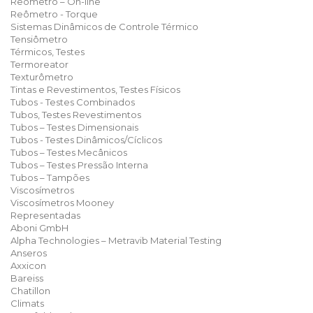
Reômetro – On-line
Reômetro - Torque
Sistemas Dinâmicos de Controle Térmico
Tensiômetro
Térmicos, Testes
Termoreator
Texturômetro
Tintas e Revestimentos, Testes Físicos
Tubos - Testes Combinados
Tubos, Testes Revestimentos
Tubos – Testes Dimensionais
Tubos - Testes Dinâmicos/Cíclicos
Tubos – Testes Mecânicos
Tubos – Testes Pressão Interna
Tubos – Tampões
Viscosímetros
Viscosímetros Mooney
Representadas
Aboni GmbH
Alpha Technologies – Metravib Material Testing
Anseros
Axxicon
Bareiss
Chatillon
Climats