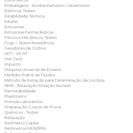
Durômetros
Embalagens - Arrebentamento / Vazamento
Elétricos, Testes
Estabilidade Térmica
Estufas
Extrusoras
Extrusoras Farmacêuticas
Físicos e Mecânicos, Testes
Fogo – Testes Resistência
Geradores de Ozônio
HDT - VICAT
Hot-Tack
Impacto
Máquina Universal de Ensaios
Medidor Índice de Fluidez
Método de Extração para Deteminação de Gordura
NMR - Relaxação Rotação Nuclear
Permeabilidade
Plastímetro
Prensas Laboratório
Preparação Corpos de Prova
Químicos - Testes
Relaxação
Reômetro Capilar
Reômetros MDR/RPA