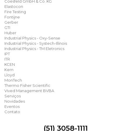
Coesfeld GmbH & Co. KG
Elastocon
Fire Testing
Fontijne
Gerber
GTI
Huber
Industrial Physics - Oxy-Sense
Industrial Physics - Systech-Illinois
Industrial Physics - TM Eletronics
IPT
ITR
KCEN
Kern
Lloyd
MonTech
Thermo Fisher Scientific
Vived Management BVBA
Serviços
Novidades
Eventos
Contato
(51) 3058-1111