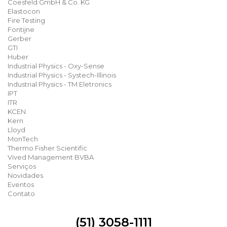
Coesfeld GmbH & Co. KG
Elastocon
Fire Testing
Fontijne
Gerber
GTI
Huber
Industrial Physics - Oxy-Sense
Industrial Physics - Systech-Illinois
Industrial Physics - TM Eletronics
IPT
ITR
KCEN
Kern
Lloyd
MonTech
Thermo Fisher Scientific
Vived Management BVBA
Serviços
Novidades
Eventos
Contato
(51) 3058-1111