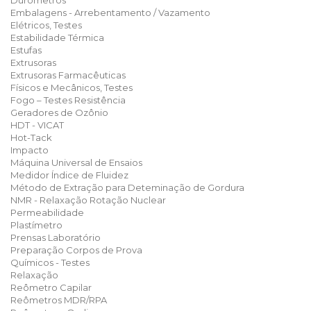
Durômetros
Embalagens - Arrebentamento / Vazamento
Elétricos, Testes
Estabilidade Térmica
Estufas
Extrusoras
Extrusoras Farmacêuticas
Físicos e Mecânicos, Testes
Fogo – Testes Resistência
Geradores de Ozônio
HDT - VICAT
Hot-Tack
Impacto
Máquina Universal de Ensaios
Medidor Índice de Fluidez
Método de Extração para Deteminação de Gordura
NMR - Relaxação Rotação Nuclear
Permeabilidade
Plastímetro
Prensas Laboratório
Preparação Corpos de Prova
Químicos - Testes
Relaxação
Reômetro Capilar
Reômetros MDR/RPA