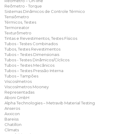
Reômetro – On-line
Reômetro - Torque
Sistemas Dinâmicos de Controle Térmico
Tensiômetro
Térmicos, Testes
Termoreator
Texturômetro
Tintas e Revestimentos, Testes Físicos
Tubos - Testes Combinados
Tubos, Testes Revestimentos
Tubos – Testes Dimensionais
Tubos - Testes Dinâmicos/Cíclicos
Tubos – Testes Mecânicos
Tubos – Testes Pressão Interna
Tubos – Tampões
Viscosímetros
Viscosímetros Mooney
Representadas
Aboni GmbH
Alpha Technologies – Metravib Material Testing
Anseros
Axxicon
Bareiss
Chatillon
Climats