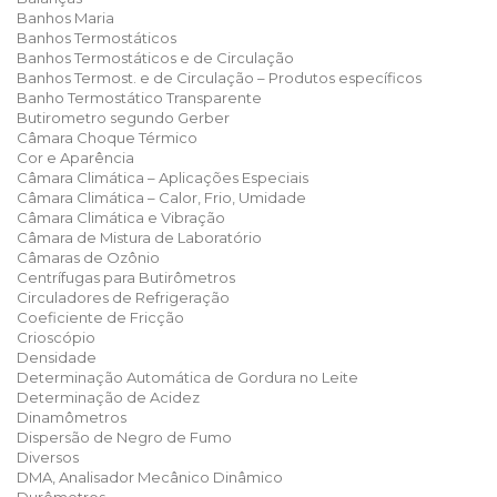
Banhos Maria
Banhos Termostáticos
Banhos Termostáticos e de Circulação
Banhos Termost. e de Circulação – Produtos específicos
Banho Termostático Transparente
Butirometro segundo Gerber
Câmara Choque Térmico
Cor e Aparência
Câmara Climática – Aplicações Especiais
Câmara Climática – Calor, Frio, Umidade
Câmara Climática e Vibração
Câmara de Mistura de Laboratório
Câmaras de Ozônio
Centrífugas para Butirômetros
Circuladores de Refrigeração
Coeficiente de Fricção
Crioscópio
Densidade
Determinação Automática de Gordura no Leite
Determinação de Acidez
Dinamômetros
Dispersão de Negro de Fumo
Diversos
DMA, Analisador Mecânico Dinâmico