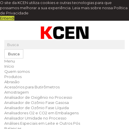
O site da KCEN utiliza cookies e outras tecnologias para que
possamos melhorar a sua experiência.
Leia mais sobre nossa Política
de Privacidade
Entendi
Busca
Menu
Início
Quem somos
Produtos
Abrasão
Acessórios para Butirômetros
Amostragem
Analisador de Oxigênio no Processo
Analisador de Ozônio Fase Gasosa
Analisador de Ozônio Fase Líquida
Analisadores O2 e CO2 em Embalagens
Analisador Umidade no Processo
Análises Especiais em Leite e Outros Pós
Balanças