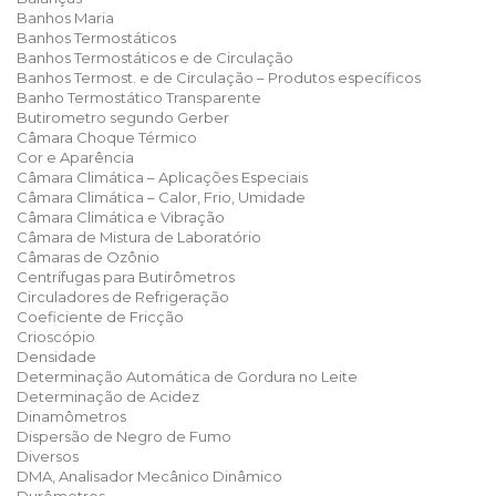
Banhos Maria
Banhos Termostáticos
Banhos Termostáticos e de Circulação
Banhos Termost. e de Circulação – Produtos específicos
Banho Termostático Transparente
Butirometro segundo Gerber
Câmara Choque Térmico
Cor e Aparência
Câmara Climática – Aplicações Especiais
Câmara Climática – Calor, Frio, Umidade
Câmara Climática e Vibração
Câmara de Mistura de Laboratório
Câmaras de Ozônio
Centrífugas para Butirômetros
Circuladores de Refrigeração
Coeficiente de Fricção
Crioscópio
Densidade
Determinação Automática de Gordura no Leite
Determinação de Acidez
Dinamômetros
Dispersão de Negro de Fumo
Diversos
DMA, Analisador Mecânico Dinâmico