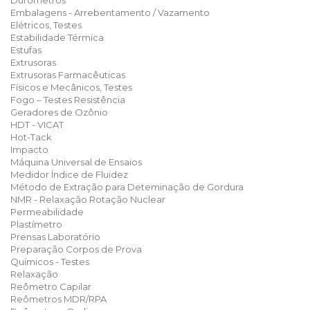
Durômetros
Embalagens - Arrebentamento / Vazamento
Elétricos, Testes
Estabilidade Térmica
Estufas
Extrusoras
Extrusoras Farmacêuticas
Físicos e Mecânicos, Testes
Fogo – Testes Resistência
Geradores de Ozônio
HDT - VICAT
Hot-Tack
Impacto
Máquina Universal de Ensaios
Medidor Índice de Fluidez
Método de Extração para Deteminação de Gordura
NMR - Relaxação Rotação Nuclear
Permeabilidade
Plastímetro
Prensas Laboratório
Preparação Corpos de Prova
Químicos - Testes
Relaxação
Reômetro Capilar
Reômetros MDR/RPA