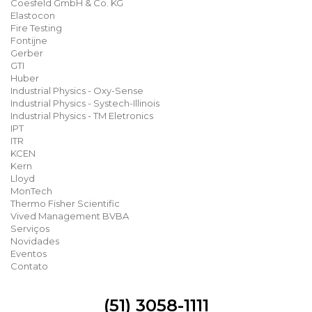
Coesfeld GmbH & Co. KG
Elastocon
Fire Testing
Fontijne
Gerber
GTI
Huber
Industrial Physics - Oxy-Sense
Industrial Physics - Systech-Illinois
Industrial Physics - TM Eletronics
IPT
ITR
KCEN
Kern
Lloyd
MonTech
Thermo Fisher Scientific
Vived Management BVBA
Serviços
Novidades
Eventos
Contato
(51) 3058-1111