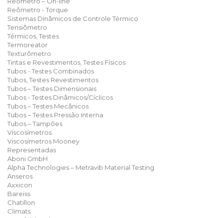
Reômetro – On-line
Reômetro - Torque
Sistemas Dinâmicos de Controle Térmico
Tensiômetro
Térmicos, Testes
Termoreator
Texturômetro
Tintas e Revestimentos, Testes Físicos
Tubos - Testes Combinados
Tubos, Testes Revestimentos
Tubos – Testes Dimensionais
Tubos - Testes Dinâmicos/Cíclicos
Tubos – Testes Mecânicos
Tubos – Testes Pressão Interna
Tubos – Tampões
Viscosímetros
Viscosímetros Mooney
Representadas
Aboni GmbH
Alpha Technologies – Metravib Material Testing
Anseros
Axxicon
Bareiss
Chatillon
Climats