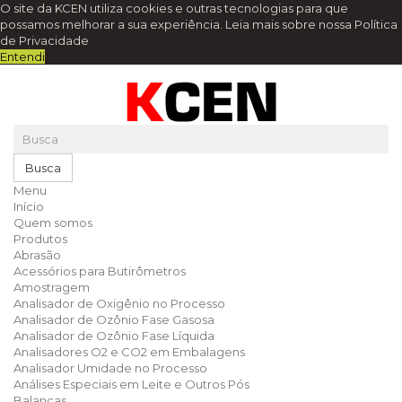
O site da KCEN utiliza cookies e outras tecnologias para que
possamos melhorar a sua experiência.
Leia mais sobre nossa Política
de Privacidade
Entendi
Busca
Menu
Início
Quem somos
Produtos
Abrasão
Acessórios para Butirômetros
Amostragem
Analisador de Oxigênio no Processo
Analisador de Ozônio Fase Gasosa
Analisador de Ozônio Fase Líquida
Analisadores O2 e CO2 em Embalagens
Analisador Umidade no Processo
Análises Especiais em Leite e Outros Pós
Balanças