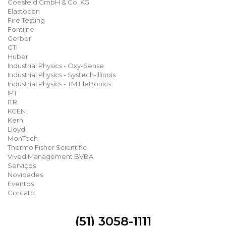
Coesfeld GmbH & Co. KG
Elastocon
Fire Testing
Fontijne
Gerber
GTI
Huber
Industrial Physics - Oxy-Sense
Industrial Physics - Systech-Illinois
Industrial Physics - TM Eletronics
IPT
ITR
KCEN
Kern
Lloyd
MonTech
Thermo Fisher Scientific
Vived Management BVBA
Serviços
Novidades
Eventos
Contato
(51) 3058-1111