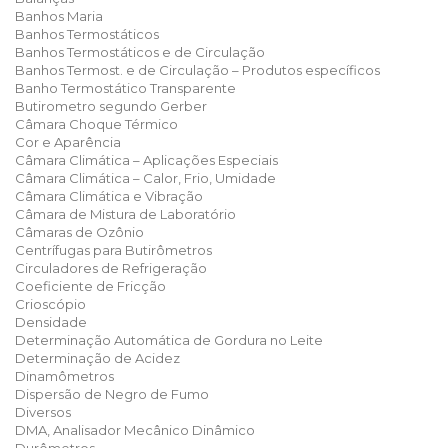
Banhos Maria
Banhos Termostáticos
Banhos Termostáticos e de Circulação
Banhos Termost. e de Circulação – Produtos específicos
Banho Termostático Transparente
Butirometro segundo Gerber
Câmara Choque Térmico
Cor e Aparência
Câmara Climática – Aplicações Especiais
Câmara Climática – Calor, Frio, Umidade
Câmara Climática e Vibração
Câmara de Mistura de Laboratório
Câmaras de Ozônio
Centrífugas para Butirômetros
Circuladores de Refrigeração
Coeficiente de Fricção
Crioscópio
Densidade
Determinação Automática de Gordura no Leite
Determinação de Acidez
Dinamômetros
Dispersão de Negro de Fumo
Diversos
DMA, Analisador Mecânico Dinâmico