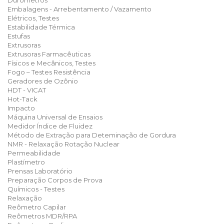
Durômetros
Embalagens - Arrebentamento / Vazamento
Elétricos, Testes
Estabilidade Térmica
Estufas
Extrusoras
Extrusoras Farmacêuticas
Físicos e Mecânicos, Testes
Fogo – Testes Resistência
Geradores de Ozônio
HDT - VICAT
Hot-Tack
Impacto
Máquina Universal de Ensaios
Medidor Índice de Fluidez
Método de Extração para Deteminação de Gordura
NMR - Relaxação Rotação Nuclear
Permeabilidade
Plastímetro
Prensas Laboratório
Preparação Corpos de Prova
Químicos - Testes
Relaxação
Reômetro Capilar
Reômetros MDR/RPA