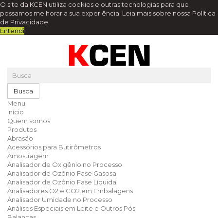
O site da KCEN utiliza cookies e outras tecnologias para que
possamos melhorar a sua experiência.
Leia mais sobre nossa Política
de Privacidade
Entendi
Busca
Menu
Início
Quem somos
Produtos
Abrasão
Acessórios para Butirômetros
Amostragem
Analisador de Oxigênio no Processo
Analisador de Ozônio Fase Gasosa
Analisador de Ozônio Fase Líquida
Analisadores O2 e CO2 em Embalagens
Analisador Umidade no Processo
Análises Especiais em Leite e Outros Pós
Balanças