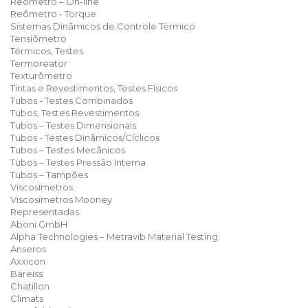
Reômetro – On-line
Reômetro - Torque
Sistemas Dinâmicos de Controle Térmico
Tensiômetro
Térmicos, Testes
Termoreator
Texturômetro
Tintas e Revestimentos, Testes Físicos
Tubos - Testes Combinados
Tubos, Testes Revestimentos
Tubos – Testes Dimensionais
Tubos - Testes Dinâmicos/Cíclicos
Tubos – Testes Mecânicos
Tubos – Testes Pressão Interna
Tubos – Tampões
Viscosímetros
Viscosímetros Mooney
Representadas
Aboni GmbH
Alpha Technologies – Metravib Material Testing
Anseros
Axxicon
Bareiss
Chatillon
Climats