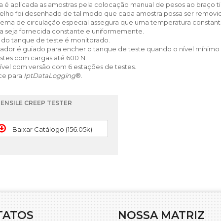
a é aplicada as amostras pela colocação manual de pesos ao braço ti
elho foi desenhado de tal modo que cada amostra possa ser removida
tema de circulação especial assegura que uma temperatura constant
a seja fornecida constante e uniformemente.
l do tanque de teste é monitorado.
ador é guiado para encher o tanque de teste quando o nível mínimo 
estes com cargas até 600 N.
ível com versão com 6 estações de testes.
ace para
IptDataLogging
®.
TENSILE CREEP TESTER
Baixar Catálogo (156.05k)
TATOS
NOSSA MATRIZ