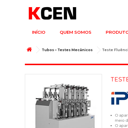
INÍCIO
QUEM SOMOS
PRODUT
Tubos – Testes Mecânicos
Teste Fluênci
TESTE
O apare
meio do
O apar