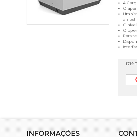
A Carg
O apar
Um sis
amostr
O níve
O oper
Para t
Dispon
Interf
1719 
INFORMAÇÕES
CON